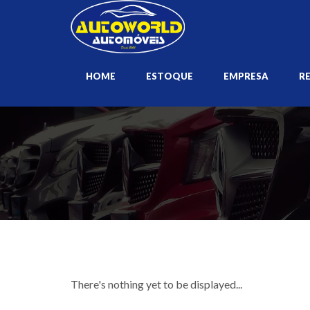
HOME
ESTOQUE
EMPRESA
R
There's nothing yet to be displayed...