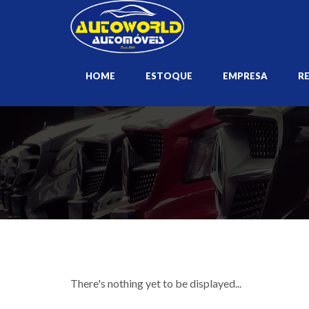
HOME
ESTOQUE
EMPRESA
R
There's nothing yet to be displayed...