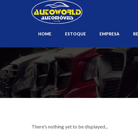
HOME
ESTOQUE
EMPRESA
R
There's nothing yet to be displayed...